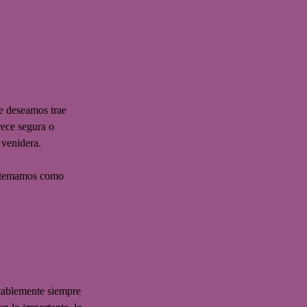
e deseamos trae 
ece segura o 
 venidera.
le temamos como 
itablemente siempre 