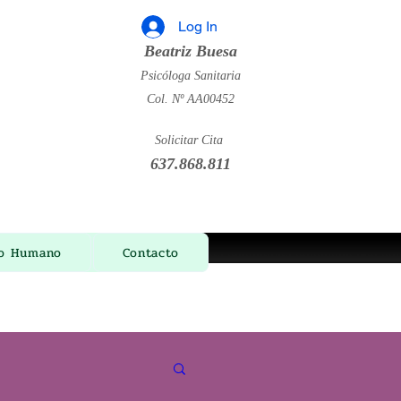
Log In
Beatriz Buesa
Psicóloga Sanitaria
Col. Nº AA00452
Solicitar Cita
637.868.811
ño Humano
Contacto