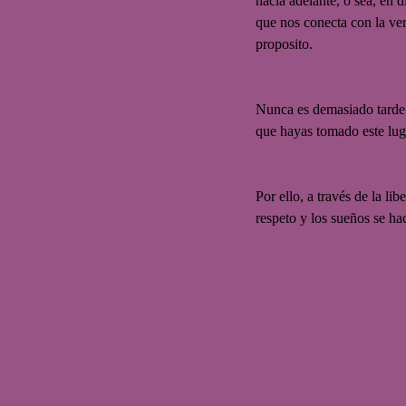
hacia adelante, o sea, en 
que nos conecta con la verd
proposito.
Nunca es demasiado tarde p
que hayas tomado este luga
Por ello, a través de la li
respeto y los sueños se ha