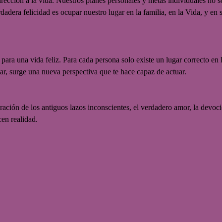
dirección a la vida. Nuestros planes personales y metas individuales no s
adera felicidad es ocupar nuestro lugar en la familia, en la Vida, y en 
ara una vida feliz. Para cada persona solo existe un lugar correcto en 
r, surge una nueva perspectiva que te hace capaz de actuar.
beración de los antiguos lazos inconscientes, el verdadero amor, la devoció
cen realidad.