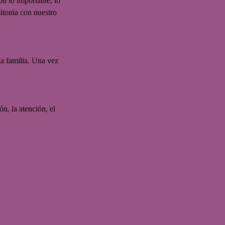
on lo importante, lo 
sitonia con nuestro 
la familia. Una vez 
n, la atención, el 