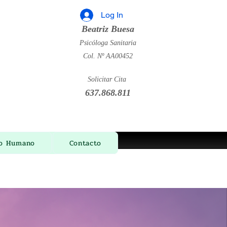
Log In
Beatriz Buesa
Psicóloga Sanitaria
Col. Nº AA00452
Solicitar Cita
637.868.811
ño Humano
Contacto