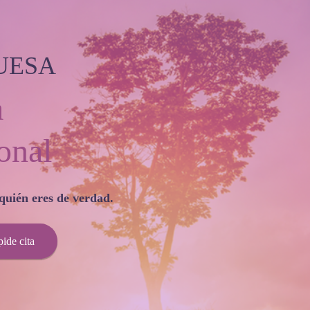
UESA
a
onal
quién eres de verdad.
ide cita