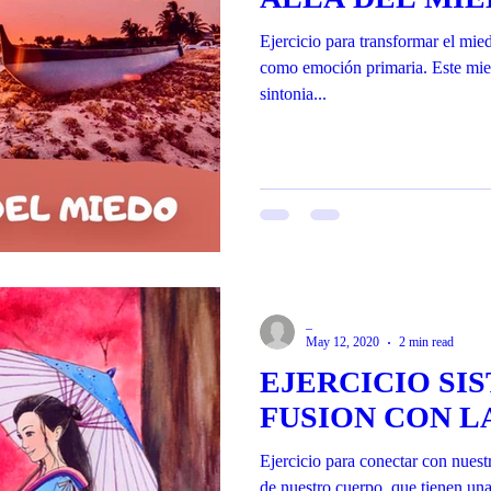
Ejercicio para transformar el mie
como emoción primaria. Este mied
sintonia...
_
May 12, 2020
2 min read
EJERCICIO SI
FUSION CON L
Ejercicio para conectar con nuest
de nuestro cuerpo, que tienen una