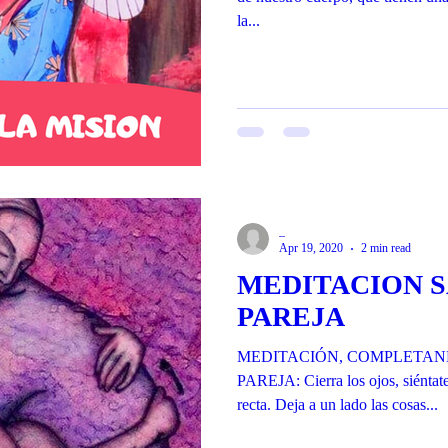
la...
_
Apr 19, 2020
2 min read
MEDITACION 
PAREJA
MEDITACIÓN, COMPLETAN
PAREJA: Cierra los ojos, siénta
recta. Deja a un lado las cosas...