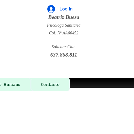
Log In
Beatriz Buesa
Psicóloga Sanitaria
Col. Nº AA00452
Solicitar Cita
637.868.811
ño Humano
Contacto