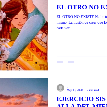
EL OTRO NO E
EL OTRO NO EXISTE Nadie te hac
mismo. La ilusión de creer que lo
cada vez...
_
May 13, 2020
2 min read
EJERCICIO SI
ALLA DEL MI