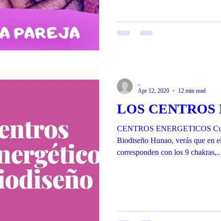
_
Apr 12, 2020
12 min read
LOS CENTROS
CENTROS ENERGETICOS Cuando 
Biodiseño Hunao, verás que en el
corresponden con los 9 chakras,..