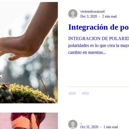
vivirenelcorazon4
Dec 3, 2020
2 min read
Integración de po
INTEGRACION DE POLARIDADE
polaridades es lo que crea la may
cambio en nuestras...
_
Oct 31, 2020
1 min read