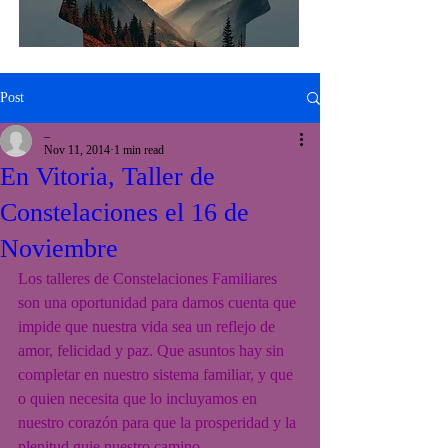
Post
_
Nov 11, 2014
1 min read
En Vitoria, Taller de
Constelaciones el 16 de
Noviembre
Los talleres de Constelaciones Familiares 
son una oportunidad para darnos cuenta que 
impide que nuestra vida sea un reflejo de 
amor, felicidad y paz. Que asuntos hay sin 
completar en nuestro sistema familiar, y que 
o quien necesita que lo incluyamos en 
nuestro corazón para que la prosperidad y la 
plenitud guie nuestro camino.